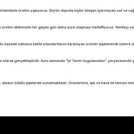
emlerle üretim yapıyoruz. Zeytin dışında hiçbir bileşen içermeyen saf ve sağlı
etim ekibimizle her geçen gün daha iyiye ulaşmayı hedefliyoruz. Yenilikçi yakla
u sayede yalnızca kalite standartlarını karşılayan ürünler şişelenerek sizlere ul
 olarak gerçekleştirilir. Aynı zamanda “İyi Tarım Uygulamaları” çerçevesinde ç
dizayn ödüllü şişelerde sunulmaktadır. Ürünlerimiz, ışık ve hava ile teması min