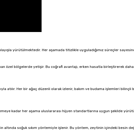
nlayışla yürütülmektedir. Her aşamada titizlikle uyguladığımız süreçler sayesinde
r sunan özel bölgelerde yetişir. Bu coğrafi avantajı, erken hasatla birleştirerek 
la atılır. Her bir ağaç düzenli olarak izlenir, bakım ve budama işlemleri bilinçli
emeye kadar her aşama uluslararası hijyen standartlarına uygun şekilde yürütülü
n altında soğuk sıkım yöntemiyle işlenir. Bu yöntem, zeytinin içindeki besin de