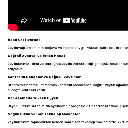
Nasıl Üretiyoruz?
Zeytinyağı üretimimiz, doğaya ve insana saygılı, yüksek kalite odaklı bir a
Coğrafi Avantaj ve Erken Hasat
Zeytinlerimiz, iklimi ve toprağıyla zeytin yetiştiriciliği için eşsiz koşulla
ediyoruz.
Kontrollü Bahçeler ve Sağlıklı Zeytinler
Üretimimizin temeli, tamamen kontrollü bahçelerde, sağlıklı zeytin ağaçlarıy
süreçte kalitesini korur.
Her Aşamada Yüksek Hijyen
Hijyen, üretim sürecimizin ayrılmaz bir parçasıdır. Hasattan üretime, şişel
Soğuk Sıkım ve Son Teknoloji Makineler
Zeytinlerimiz, toplandıktan hemen sonra son teknoloji makinelerde, 27°C’ni