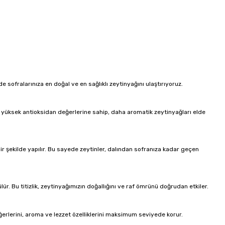
 sofralarınıza en doğal ve en sağlıklı zeytinyağını ulaştırıyoruz.
daha yüksek antioksidan değerlerine sahip, daha aromatik zeytinyağları elde
 bir şekilde yapılır. Bu sayede zeytinler, dalından sofranıza kadar geçen
r. Bu titizlik, zeytinyağımızın doğallığını ve raf ömrünü doğrudan etkiler.
ğerlerini, aroma ve lezzet özelliklerini maksimum seviyede korur.