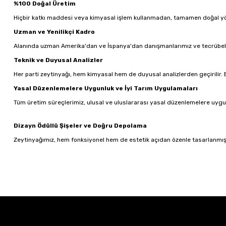
%100 Doğal Üretim
Hiçbir katkı maddesi veya kimyasal işlem kullanmadan, tamamen doğal yönt
Uzman ve Yenilikçi Kadro
Alanında uzman Amerika'dan ve İspanya'dan danışmanlarımız ve tecrübeli ür
Teknik ve Duyusal Analizler
Her parti zeytinyağı, hem kimyasal hem de duyusal analizlerden geçirilir. B
Yasal Düzenlemelere Uygunluk ve İyi Tarım Uygulamaları
Tüm üretim süreçlerimiz, ulusal ve uluslararası yasal düzenlemelere uygun
Dizayn Ödüllü Şişeler ve Doğru Depolama
Zeytinyağımız, hem fonksiyonel hem de estetik açıdan özenle tasarlanmış, 