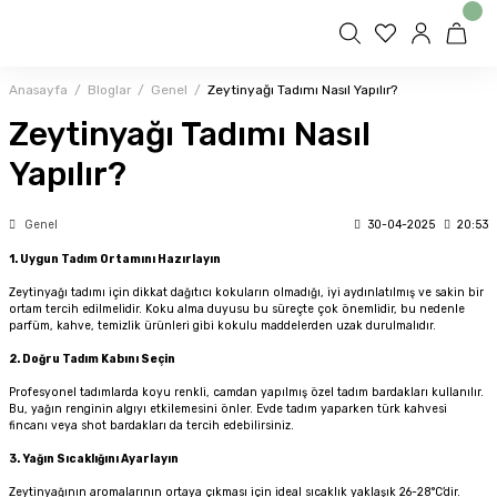
Anasayfa
Bloglar
Genel
Zeytinyağı Tadımı Nasıl Yapılır?
Zeytinyağı Tadımı Nasıl
Yapılır?
Genel
30-04-2025
20:53
1. Uygun Tadım Ortamını Hazırlayın
Zeytinyağı tadımı için dikkat dağıtıcı kokuların olmadığı, iyi aydınlatılmış ve sakin bir
ortam tercih edilmelidir. Koku alma duyusu bu süreçte çok önemlidir, bu nedenle
parfüm, kahve, temizlik ürünleri gibi kokulu maddelerden uzak durulmalıdır.
2. Doğru Tadım Kabını Seçin
Profesyonel tadımlarda koyu renkli, camdan yapılmış özel tadım bardakları kullanılır.
Bu, yağın renginin algıyı etkilemesini önler. Evde tadım yaparken türk kahvesi
fincanı veya shot bardakları da tercih edebilirsiniz.
3. Yağın Sıcaklığını Ayarlayın
Zeytinyağının aromalarının ortaya çıkması için ideal sıcaklık yaklaşık 26-28°C’dir.