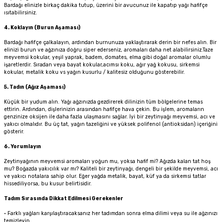
Bardağı elinizle birkaç dakika tutup, üzerini bir avucunuz ile kapatıp yağı hafifçe
ısıtabilirsiniz.
4. Koklayın (Burun Aşaması)
Bardağı hafifçe çalkalayın, ardından burnunuza yaklaştırarak derin bir nefes alın. Bir
elinizi burun ve ağzınıza doğru siper ederseniz, aromaları daha net alabilirsiniz.Taze
meyvemsi kokular, yeşil yaprak, badem, domates, elma gibi doğal aromalar olumlu
işaretlerdir. Sıradan veya bayat kokular,acımsı koku, ağır yağ kokusu, sirkemsi
kokular, metalik koku vs yağın kusurlu / kalitesiz olduğunu gösterebilir.
5. Tadın (Ağız Aşaması)
Küçük bir yudum alın. Yağı ağzınızda gezdirerek dilinizin tüm bölgelerine temas
ettirin. Ardından, dişlerinizin arasından hafifçe hava çekin. Bu işlem, aromaların
genzinize oksijen ile daha fazla ulaşmasını sağlar. İyi bir zeytinyağı meyvemsi, acı ve
yakıcı olmalıdır. Bu üç tat, yağın tazeliğini ve yüksek polifenol (antioksidan) içeriğini
gösterir.
6. Yorumlayın
Zeytinyağının meyvemsi aromaları yoğun mu, yoksa hafif mi? Ağızda kalan tat hoş
mu? Boğazda yakıcılık var mı? Kaliteli bir zeytinyağı, dengeli bir şekilde meyvemsi, acı
ve yakıcı notalara sahip olur. Eğer yağda metalik, bayat, küf ya da sirkemsi tatlar
hissediliyorsa, bu kusur belirtisidir.
Tadım Sırasında Dikkat Edilmesi Gerekenler
•
Farklı yağları karşılaştıracaksanız her tadımdan sonra elma dilimi veya su ile ağzınızı
temizleyin.