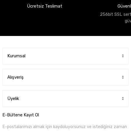
Ücretsiz Teslimat
Güvenli
256bit SSL sertif
gü
Kurumsal
Alışveriş
Üyelik
E-Bültene Kayıt Ol
E-postalarımızı almak için kaydoluyorsunuz ve istediğiniz zaman